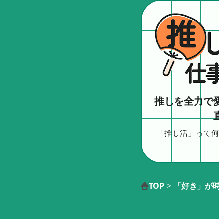
推しを全力で
「推し活」って何
TOP
>
「好き」が