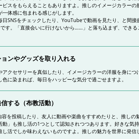
ービスをもらえることもありますよ。推しのイメージカラーの
が一体感に包まれる感じがします。
日SNSをチェックしたり、YouTubeで動画を見たり、と間
つです。「直接会いに行けないから……」と落ち込まず、できる
ションやグッズを取り入れる
やアクセサリーを真似したり、イメージカラーの洋服を身につ
し色に染まれば、毎日をハッピーな気分で過ごせますよ。
発信する（布教活動）
動内容を投稿したり、友人に動画や楽曲をすすめたりと、推しの
活動」も推し活の1つとして認知されつつあります。好きな気
推し活でしか味わえないものですよ。推しの魅力を世界に発信