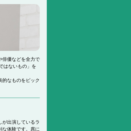
や俳優などを全力で
人ではないもの」を
表的なものをピック
しが出演しているラ
別な体験です。席に