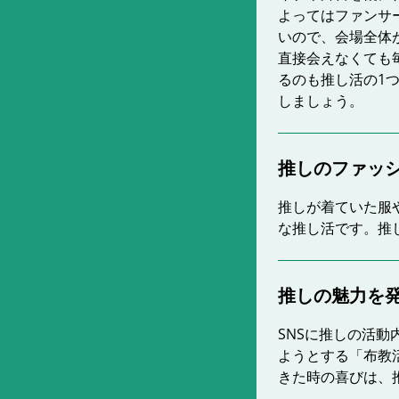
よってはファンサ
いので、会場全体
直接会えなくても毎
るのも推し活の1
しましょう。
推しのファッ
推しが着ていた服
な推し活です。推
推しの魅力を
SNSに推しの活
ようとする「布教
きた時の喜びは、