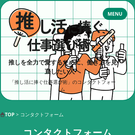
MENU
推しを全力で愛するために、働き方を見
直したい人へ
「推し活に捧ぐ仕事選び術」のコンタクトフォー
ム
サイトポリシー
TOP
>
コンタクトフォーム
コンタクトフォーム
「好き」が時代を変えていく